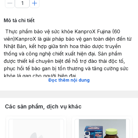
Mô tả chi tiết
️ Thực phẩm bảo vệ sức khỏe KanproX Fujina (60
viên)KanproX là giải pháp bảo vệ gan toàn diện đến từ
Nhật Bản, kết hợp giữa tinh hoa thảo dược truyền
thống và công nghệ chiết xuất hiện đại. Sản phẩm
được thiết kế chuyên biệt để hỗ trợ đào thải độc tố,
phục hồi tế bào gan bị tổn thương và tăng cường sức
khỏe lá gan cho người hiện đại.
Đọc thêm nội dung
Thành phần hỗ trợ gan tối ưu (Trong 2 viên)Sản phẩm
sở hữu bảng thành phần "vàng" được tuyển chọn kỹ
lưỡng:
Chiết xuất Kế sữa (Milk Thistle): Chứa hoạt chất
Các sản phẩm, dịch vụ khác
Silymarin giúp bảo vệ màng tế bào gan, ngăn chặn độc
tố xâm nhập và thúc đẩy tái tạo nhu mô gan.
Chiết xuất Nghệ (Turmeric): Giàu Curcumin giúp kháng
viêm mạnh mẽ, hạ men gan và ngăn ngừa tình trạng