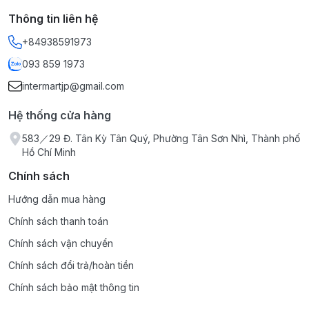
ấm.
Thông tin liên hệ
Lộ trình: Quy cách 60 viên tương ứng với 30 ngày sử
+84938591973
dụng.
Đối tượng: Người thường xuyên uống rượu bia, người bị
093 859 1973
men gan cao, nóng trong hoặc đang điều trị các bệnh
intermartjp@gmail.com
lý về gan.
Lưu ý: Sản phẩm đạt tiêu chuẩn chất lượng khắt khe
Hệ thống cửa hàng
của Nhật Bản. Sản phẩm này không phải là thuốc và
583／29 Đ. Tân Kỳ Tân Quý, Phường Tân Sơn Nhì, Thành phố
không có tác dụng thay thế thuốc chữa bệnh.
Hồ Chí Minh
Chính sách
Hướng dẫn mua hàng
Chính sách thanh toán
Chính sách vận chuyển
Chính sách đổi trả/hoàn tiền
Chính sách bảo mật thông tin