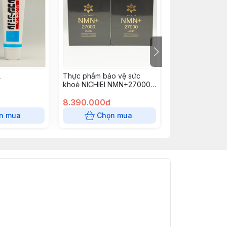
L
Thực phẩm bảo vệ sức
Thực phẩm bảo
khoẻ NICHIEI NMN+27000
khỏe Mozuku 
(black package)
extract proces
8.390.000đ
Fucoidan
4.470.000đ
n mua
Chọn mua
Chọn