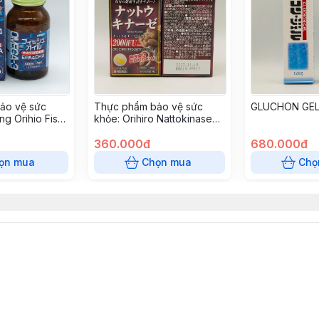
ảo vệ sức
Thực phẩm bảo vệ sức
GLUCHON GE
ng Orihio Fish
khỏe: Orihiro Nattokinase
4000 60grains
360.000đ
680.000đ
ọn mua
Chọn mua
Chọ