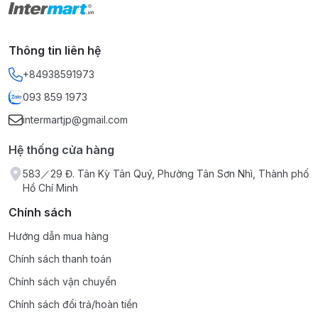
duy trì sức khỏe, hoặc theo chỉ dẫn của chuyên gia y
tế đối với người đang điều trị bệnh.
Cách dùng: Uống với nước lọc hoặc nước ấm sau khi
Thông tin liên hệ
ăn.
+84938591973
Đối tượng sử dụng:
Người muốn tăng cường sức đề kháng và hệ miễn dịch.
093 859 1973
Người đang trong hoặc sau quá trình điều trị hóa trị, xạ
intermartjp@gmail.com
trị.
Người có nguy cơ mắc các bệnh lý liên quan đến khối
Hệ thống cửa hàng
u hoặc lão hóa sớm.
583／29 Đ. Tân Kỳ Tân Quý, Phường Tân Sơn Nhì, Thành phố
Lưu ý: Sản phẩm này không phải là thuốc và không có
Hồ Chí Minh
tác dụng thay thế thuốc chữa bệnh.
Chính sách
Hướng dẫn mua hàng
Chính sách thanh toán
Chính sách vận chuyển
Chính sách đổi trả/hoàn tiền