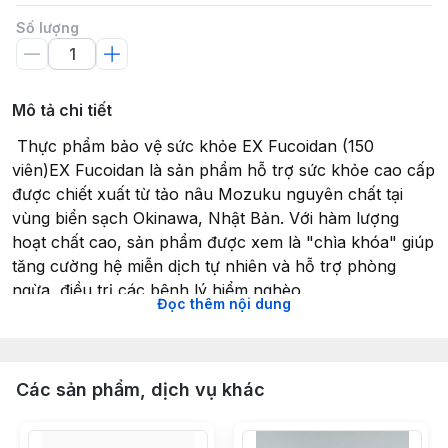
Số lượng
Mô tả chi tiết
️ Thực phẩm bảo vệ sức khỏe EX Fucoidan (150
viên)EX Fucoidan là sản phẩm hỗ trợ sức khỏe cao cấp
được chiết xuất từ tảo nâu Mozuku nguyên chất tại
vùng biển sạch Okinawa, Nhật Bản. Với hàm lượng
hoạt chất cao, sản phẩm được xem là "chìa khóa" giúp
tăng cường hệ miễn dịch tự nhiên và hỗ trợ phòng
ngừa, điều trị các bệnh lý hiểm nghèo.
Đọc thêm nội dung
Thành phần giá trị (Trong 150 viên/48g)Sản phẩm tập
trung vào sức mạnh tinh túy nhất từ đại dương:
Chiết xuất tảo nâu Mozuku (Okinawa Mozuku): Chứa
hàm lượng Fucoidan tinh khiết cao. Đây là một hợp
Các sản phẩm, dịch vụ khác
chất đa đường (polysaccharide) có khả năng kích hoạt
chu trình tự chết của các tế bào bất thường