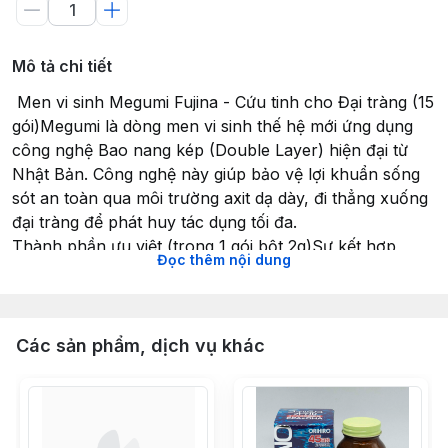
Mô tả chi tiết
️ Men vi sinh Megumi Fujina - Cứu tinh cho Đại tràng (15
gói)Megumi là dòng men vi sinh thế hệ mới ứng dụng
công nghệ Bao nang kép (Double Layer) hiện đại từ
Nhật Bản. Công nghệ này giúp bảo vệ lợi khuẩn sống
sót an toàn qua môi trường axit dạ dày, đi thẳng xuống
đại tràng để phát huy tác dụng tối đa.
Thành phần ưu việt (trong 1 gói bột 2g)Sự kết hợp
Đọc thêm nội dung
hoàn hảo giữa lợi khuẩn sống và thức ăn cho lợi
khuẩn:
Lợi khuẩn Bifidobacterium (2 tỷ CFU): Chiếm 99% lợi
khuẩn tại đại tràng, giúp thiết lập lại cân bằng hệ vi
Các sản phẩm, dịch vụ khác
sinh, ức chế vi khuẩn có hại.
Lợi khuẩn Lactobacillus (1 tỷ CFU): Hỗ trợ tiêu hóa
thức ăn, giảm đầy hơi, chướng bụng và tăng cường
miễn dịch đường ruột.