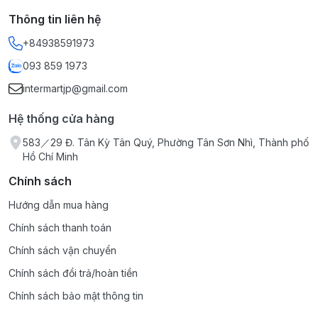
40°C). Có thể đổ trực tiếp vào miệng và uống nước
Thông tin liên hệ
ngay (không nhai để tránh làm vỡ bao nang bảo vệ lợi
+84938591973
khuẩn).
Đối tượng: Người bị viêm đại tràng, hội chứng ruột kích
093 859 1973
thích (IBS), rối loạn tiêu hóa kéo dài.
intermartjp@gmail.com
Lưu ý: Sản phẩm này không phải là thuốc và không có
tác dụng thay thế thuốc chữa bệnh.
Hệ thống cửa hàng
583／29 Đ. Tân Kỳ Tân Quý, Phường Tân Sơn Nhì, Thành phố
Hồ Chí Minh
Chính sách
Hướng dẫn mua hàng
Chính sách thanh toán
Chính sách vận chuyển
Chính sách đổi trả/hoàn tiền
Chính sách bảo mật thông tin