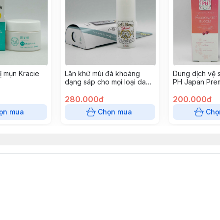
ị mụn Kracie
Lăn khử mùi đá khoáng
Dung dịch vệ 
dạng sáp cho mọi loại da
PH Japan Pre
Deonatulle
Feminine Was
280.000đ
(Passionnate 
200.000đ
ọn mua
Chọn mua
Chọ